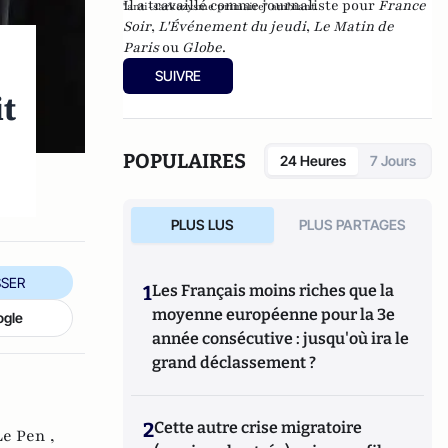
Il a travaillé comme journaliste pour
France
"anti-sarkozysme primaire" ambiant.
Soir
,
L'Événement du jeudi
,
Le Matin de
Paris
ou
Globe
.
SUIVRE
it
POPULAIRES
24 Heures
7 Jours
PLUS LUS
PLUS PARTAGES
SER
1
Les Français moins riches que la
moyenne européenne pour la 3e
ogle
année consécutive : jusqu'où ira le
grand déclassement ?
2
Cette autre crise migratoire
e Pen ,