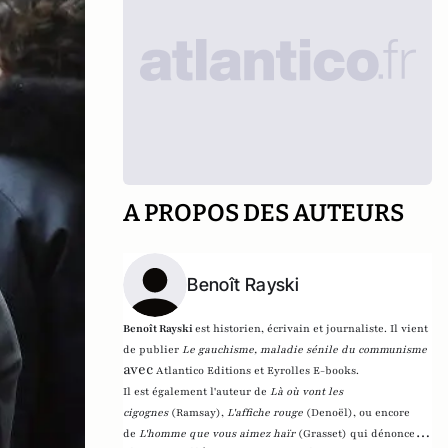
A PROPOS DES AUTEURS
Benoît Rayski
Benoît Rayski
est historien, écrivain et journaliste. Il vient
de publier
Le gauchisme, maladie sénile du communisme
avec
Atlantico Editions et Eyrolles E-books.
Il est également l'auteur de
Là où vont les
cigognes
(Ramsay),
L'affiche rouge
(Denoël), ou encore
de
L'homme que vous aimez haïr
(Grasset)
qui dénonce l'