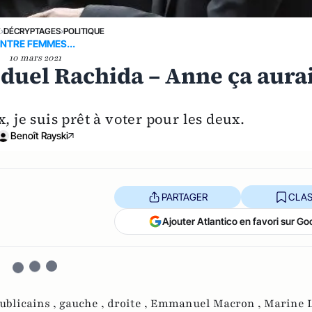
E
›
DÉCRYPTAGES
›
POLITIQUE
ENTRE FEMMES...
10 mars 2021
 duel Rachida – Anne ça aura
, je suis prêt à voter pour les deux.
Benoît Rayski
PARTAGER
CLAS
Ajouter Atlantico en favori sur Go
ublicains ,
gauche ,
droite ,
Emmanuel Macron ,
Marine L