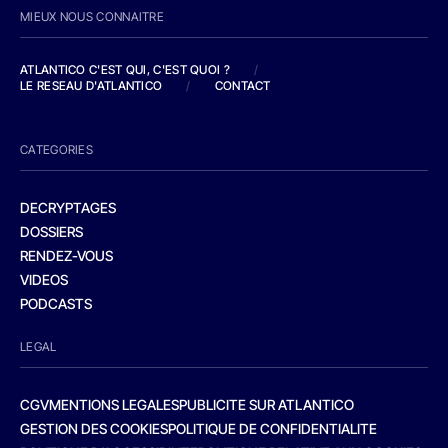
MIEUX NOUS CONNAITRE
ATLANTICO C'EST QUI, C'EST QUOI ?
/
LE RESEAU D'ATLANTICO
/
CONTACT
CATEGORIES
DECRYPTAGES
DOSSIERS
RENDEZ-VOUS
VIDEOS
PODCASTS
LEGAL
CGV
MENTIONS LEGALES
PUBLICITE SUR ATLANTICO
GESTION DES COOKIES
POLITIQUE DE CONFIDENTIALITE