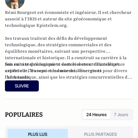
Rémi Bourgeot est économiste et ingénieur. Il est chercheur
associé à l’IRIS et auteur du site géoéconomique et
technologique
Epistelem.org
.
Ses travaux traitent des défis du développement
technologique, des stratégies commerciales et des
équilibres monétaires, suivant une perspective
internationale et historique. Il a construit sa carrière à la
fois en tant qu’économiste dans le secteur financier et
Son suivi technologique et sectoriel couvre l’intelligence
expert sur l’Europe et les marchés émergents pour divers
artificielle, les semi-conducteurs, l’énergie et
think tanks.
l’aéronautique, ainsi que les stratégies concurrentielles des
grandes puissances dans ces domaines. Ingénieur de l’ISAE-
SUIVRE
Supaéro, il est également titulaire d’un master de l’École
d’économie de Toulouse et d’un doctorat de l’EHESS.
POPULAIRES
24 Heures
7 Jours
PLUS LUS
PLUS PARTAGES