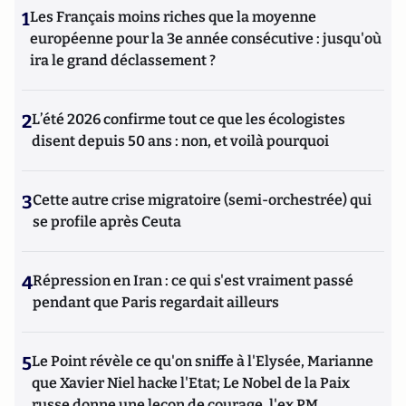
1
Les Français moins riches que la moyenne
européenne pour la 3e année consécutive : jusqu'où
ira le grand déclassement ?
2
L’été 2026 confirme tout ce que les écologistes
disent depuis 50 ans : non, et voilà pourquoi
3
Cette autre crise migratoire (semi-orchestrée) qui
se profile après Ceuta
4
Répression en Iran : ce qui s'est vraiment passé
pendant que Paris regardait ailleurs
5
Le Point révèle ce qu'on sniffe à l'Elysée, Marianne
que Xavier Niel hacke l'Etat; Le Nobel de la Paix
russe donne une leçon de courage, l'ex PM