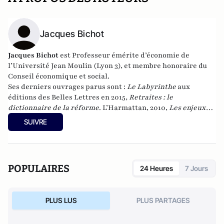
Jacques Bichot
Jacques Bichot
est
Professeur émérite d’économie de
l’Université Jean Moulin (Lyon 3), et membre honoraire du
Conseil économique et social.
Ses derniers ouvrages parus sont :
Le Labyrinthe
aux
éditions des Belles Lettres en 2015
, Retraites : le
dictionnaire de la réforme
. L’Harmattan, 2010,
Les enjeux
2012 de A à Z
. L’Harmattan, 2012, et
La retraite en liberté
, au
SUIVRE
Cherche-midi, en janvier 2017.
POPULAIRES
24 Heures
7 Jours
PLUS LUS
PLUS PARTAGES