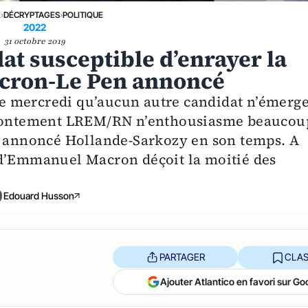
E
›
DÉCRYPTAGES
›
POLITIQUE
2022
31 octobre 2019
at susceptible d’enrayer la
acron-Le Pen annoncé
e mercredi qu’aucun autre candidat n’émerg
ffrontement LREM/RN n’enthousiasme beaucou
ur annoncé Hollande-Sarkozy en son temps. A
 d’Emmanuel Macron déçoit la moitié des
Edouard Husson
PARTAGER
CLAS
Ajouter Atlantico en favori sur Go