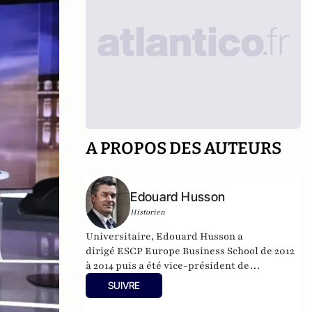
A PROPOS DES AUTEURS
Edouard Husson
Historien
Universitaire, Edouard Husson a
dirigé
ESCP Europe Business School
de 2012
à 2014
puis a été vice-président de
l’Université Paris Sciences & Lettres (
PSL
).
SUIVRE
Il est actuellement professeur à l’Institut
Franco-Allemand d’Etudes Européennes (à