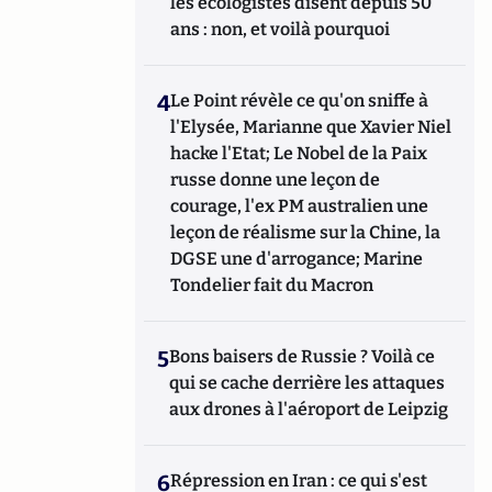
les écologistes disent depuis 50
ans : non, et voilà pourquoi
4
Le Point révèle ce qu'on sniffe à
l'Elysée, Marianne que Xavier Niel
hacke l'Etat; Le Nobel de la Paix
russe donne une leçon de
courage, l'ex PM australien une
leçon de réalisme sur la Chine, la
DGSE une d'arrogance; Marine
Tondelier fait du Macron
5
Bons baisers de Russie ? Voilà ce
qui se cache derrière les attaques
aux drones à l'aéroport de Leipzig
6
Répression en Iran : ce qui s'est