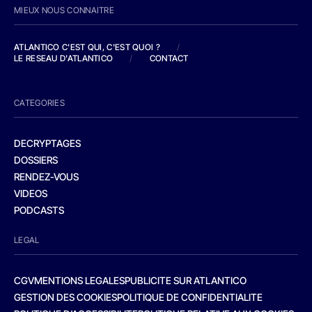
MIEUX NOUS CONNAITRE
ATLANTICO C'EST QUI, C'EST QUOI ?
/
LE RESEAU D'ATLANTICO
/
CONTACT
CATEGORIES
DECRYPTAGES
DOSSIERS
RENDEZ-VOUS
VIDEOS
PODCASTS
LEGAL
CGV
MENTIONS LEGALES
PUBLICITE SUR ATLANTICO
GESTION DES COOKIES
POLITIQUE DE CONFIDENTIALITE