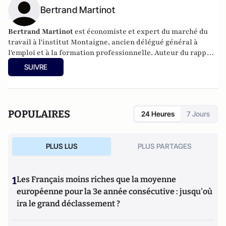
Bertrand Martinot
Bertrand Martinot
est économiste et expert du marché du
travail à l'institut Montaigne, ancien délégué général à
l'emploi et à la formation professionnelle. Auteur du rapport
de l'institut Montaigne : "Les Français au travail : aller au-
SUIVRE
delà des idées reçues" publié en 2023.
POPULAIRES
24 Heures
7 Jours
PLUS LUS
PLUS PARTAGES
1
Les Français moins riches que la moyenne
européenne pour la 3e année consécutive : jusqu'où
ira le grand déclassement ?