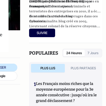
(CEPOL) et dans de nombreux colloques en
2003 et est spécialiste de l'Intelligence
Certifié par l'Edhec et l'Inhesj en
France et à l'International.
économique.
management des risques criminels et
terroristes des entreprises en 2010, il a écrit
de nombreux articles et ouvrages dans ces
Il est enfin l'auteur du blog
domaines.
Cybercriminalite.blog créé en 2005,
Lieutenant colonel de la réserve citoyenne
de la Gendarmerie Nationale et réserviste
SUIVRE
e
citoyen de l'Education Nationale.
POPULAIRES
24 Heures
7 Jours
SER
PLUS LUS
PLUS PARTAGES
ogle
1
Les Français moins riches que la
moyenne européenne pour la 3e
année consécutive : jusqu'où ira le
grand déclassement ?