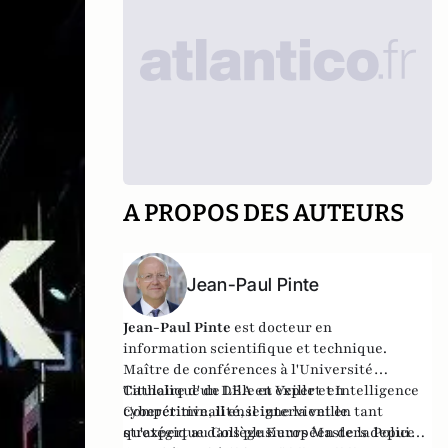
A PROPOS DES AUTEURS
Jean-Paul Pinte
Jean-Paul Pinte
est docteur en
information scientifique et technique.
Maître de conférences à l'Université
Catholique de Lille et expert en
Titulaire d'un DEA en Veille et Intelligence
cybercriminalité, il intervient en tant
Compétitive, il enseigne la veille
qu'expert au Collège Européen de la Police
stratégique dans plusieurs Masters depuis