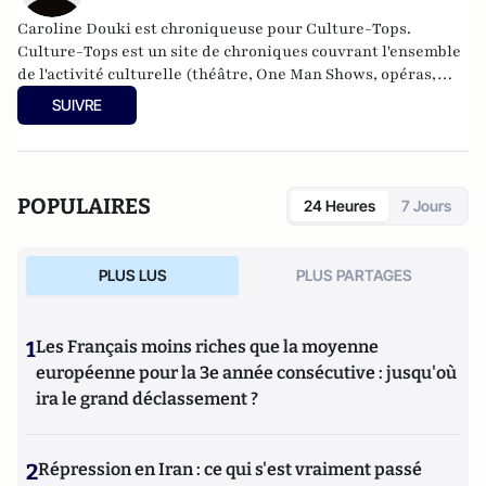
Caroline Douki est chroniqueuse pour Culture-Tops.
Culture-Tops est un site de chroniques couvrant l'ensemble
de l'activité culturelle (théâtre, One Man Shows, opéras,
ballets, spectacles divers, cinéma, expos, livres, etc.).
SUIVRE
POPULAIRES
24 Heures
7 Jours
PLUS LUS
PLUS PARTAGES
1
Les Français moins riches que la moyenne
européenne pour la 3e année consécutive : jusqu'où
ira le grand déclassement ?
2
Répression en Iran : ce qui s'est vraiment passé