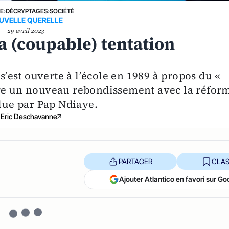
NE
›
DÉCRYPTAGES
›
SOCIÉTÉ
UVELLE QUERELLE
29 avril 2023
la (coupable) tentation
 s’est ouverte à l’école en 1989 à propos du «
tre un nouveau rebondissement avec la réfor
ulue par Pap Ndiaye.
Eric Deschavanne
PARTAGER
CLAS
Ajouter Atlantico en favori sur Go