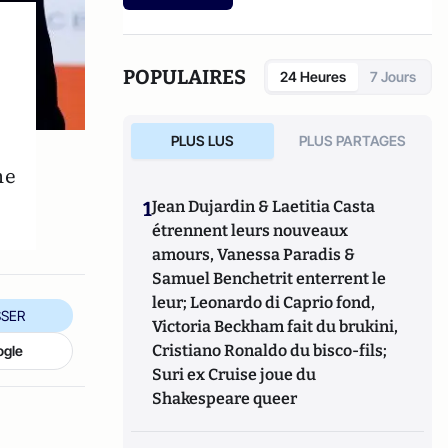
humanisme – Introduction à la pensée de
Luc Ferry
(Germina, 2010). Il est également
l’auteur, avec Pierre-Henri Tavoillot, de
Philosophie des âges de la vie
(Grasset,
POPULAIRES
24 Heures
7 Jours
2007).
PLUS LUS
PLUS PARTAGES
me
1
Jean Dujardin & Laetitia Casta
étrennent leurs nouveaux
amours, Vanessa Paradis &
Samuel Benchetrit enterrent le
leur; Leonardo di Caprio fond,
SER
Victoria Beckham fait du brukini,
Cristiano Ronaldo du bisco-fils;
ogle
Suri ex Cruise joue du
Shakespeare queer