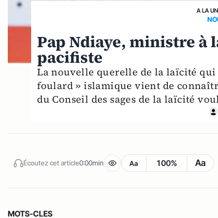
A LA U
NO
Pap Ndiaye, ministre à 
pacifiste
La nouvelle querelle de la laïcité qui
foulard » islamique vient de connaî
du Conseil des sages de la laïcité vo
Aa
100%
Écoutez cet article
0:00min
Aa
MOTS-CLES