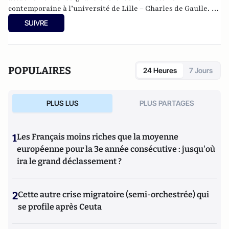
contemporaine à l’université de Lille – Charles de Gaulle. Le
théâtre est une passion qui remonte à sa découverte du
SUIVRE
Festival d’Avignon ; il s’intéresse également aux séries
télévisées. Il est, avec Charles Edouard Aubry, co-animateur
de la rubrique théâtre et membre du Comité Editorial de
Culture-Tops.
POPULAIRES
24 Heures
7 Jours
PLUS LUS
PLUS PARTAGES
1
Les Français moins riches que la moyenne
européenne pour la 3e année consécutive : jusqu'où
ira le grand déclassement ?
2
Cette autre crise migratoire (semi-orchestrée) qui
se profile après Ceuta