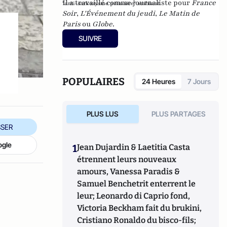
Il a travaillé comme journaliste pour
France
"anti-sarkozysme primaire" ambiant.
Soir
,
L'Événement du jeudi
,
Le Matin de
Paris
ou
Globe
.
SUIVRE
POPULAIRES
24 Heures
7 Jours
PLUS LUS
PLUS PARTAGES
SER
ogle
1
Jean Dujardin & Laetitia Casta
étrennent leurs nouveaux
amours, Vanessa Paradis &
Samuel Benchetrit enterrent le
leur; Leonardo di Caprio fond,
Victoria Beckham fait du brukini,
Cristiano Ronaldo du bisco-fils;