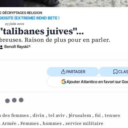
E
›
DÉCRYPTAGES
›
RELIGION
IOSITE (EXTREME) REND BETE !
23 juin 2021
"talibanes juives"...
mbreuses. Raison de plus pour en parler.
Benoît Rayski
PARTAGER
CLAS
Ajouter Atlantico en favori sur Go
s des femmes ,
divin ,
tel aviv ,
Jérusalem ,
foi ,
tenues
,
Armée ,
Femmes ,
hommes ,
service militaire