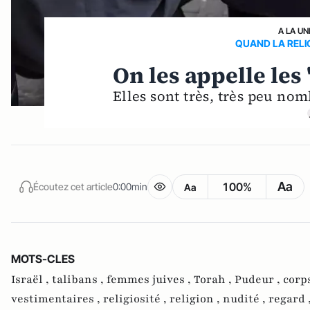
A LA UN
QUAND LA RELIG
On les appelle les 
Elles sont très, très peu no
Aa
100%
Écoutez cet article
0:00min
Aa
MOTS-CLES
Israël ,
talibans ,
femmes juives ,
Torah ,
Pudeur ,
corp
vestimentaires ,
religiosité ,
religion ,
nudité ,
regard 