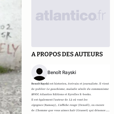
A PROPOS DES AUTEURS
Benoît Rayski
Benoît Rayski
est historien, écrivain et journaliste. Il vient
de publier
Le gauchisme, maladie sénile du communisme
avec
Atlantico Editions et Eyrolles E-books.
Il est également l'auteur de
Là où vont les
cigognes
(Ramsay),
L'affiche rouge
(Denoël), ou encore
de
L'homme que vous aimez haïr
(Grasset)
qui dénonce l'