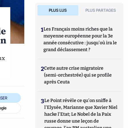
PLUS LUS
PLUS PARTAGES
de
1
Les Français moins riches que la
moyenne européenne pour la 3e
en
année consécutive : jusqu'où ira le
grand déclassement ?
ux
2
Cette autre crise migratoire
(semi-orchestrée) qui se profile
après Ceuta
SER
3
Le Point révèle ce qu'on sniffe à
l'Elysée, Marianne que Xavier Niel
ogle
hacke l'Etat; Le Nobel de la Paix
russe donne une leçon de
courage, l'ex PM australien une