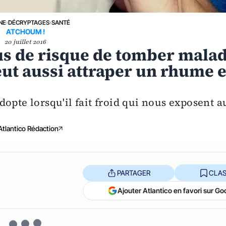
NE
›
DÉCRYPTAGES
›
SANTÉ
ATCHOUM !
20 juillet 2016
lus de risque de tomber mala
peut aussi attraper un rhume 
opte lorsqu'il fait froid qui nous exposent a
Atlantico Rédaction
PARTAGER
CLAS
Ajouter Atlantico en favori sur Go