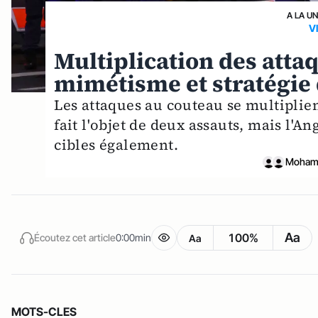
A LA U
V
Multiplication des atta
mimétisme et stratégie 
Les attaques au couteau se multiplie
fait l'objet de deux assauts, mais l'A
cibles également.
Mohame
Aa
100%
Écoutez cet article
0:00min
Aa
MOTS-CLES