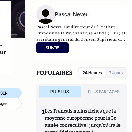
Pascal Neveu
Pascal Neveu
est directeur de l'Institut
Français de la Psychanalyse Active (IFPA) et
secrétaire général du
Conseil Supérieur de
a
la Psychanalyse Active
(CSDPA). Il est
SUIVRE
our
responsable national de la cellule de soutien
psychologique au sein de l’
Œuvre des
Pupilles Orphelins des Sapeurs-Pompiers de
France
(ODP).
POPULAIRES
24 Heures
7 Jours
PLUS LUS
PLUS PARTAGES
SER
ogle
1
Les Français moins riches que la
moyenne européenne pour la 3e
année consécutive : jusqu'où ira le