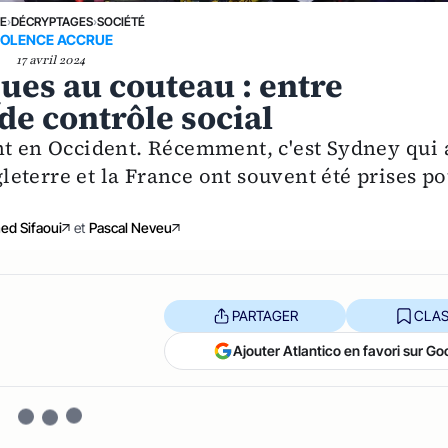
NE
›
DÉCRYPTAGES
›
SOCIÉTÉ
IOLENCE ACCRUE
17 avril 2024
ques au couteau : entre
de contrôle social
nt en Occident. Récemment, c'est Sydney qui 
ngleterre et la France ont souvent été prises p
d Sifaoui
et
Pascal Neveu
PARTAGER
CLAS
Ajouter Atlantico en favori sur Go