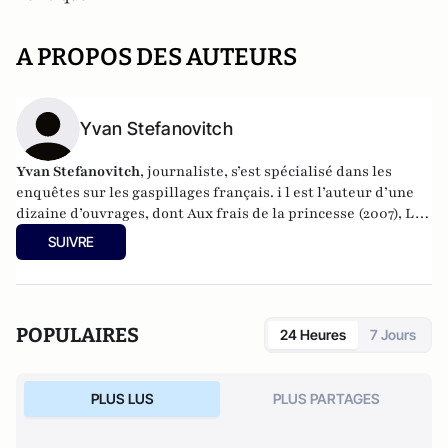
A PROPOS DES AUTEURS
Yvan Stefanovitch
Yvan Stefanovitch
, journaliste, s’est spécialisé dans les
enquêtes sur les gaspillages français. i l est l’auteur d’une
dizaine d’ouvrages, dont Aux frais de la princesse (2007), Le
Sénat : Enquête sur les super-privilégiés de la République
SUIVRE
(2008), La Caste des 500 (2010),
Enquête sur les faiblesses de l’armée
et les milliards gaspillés par l’État (éditions du Moment, 2013) et Histoire
secrète de la corruption sous la Ve (Nouveau Monde, 2014).
POPULAIRES
24 Heures
7 Jours
PLUS LUS
PLUS PARTAGES