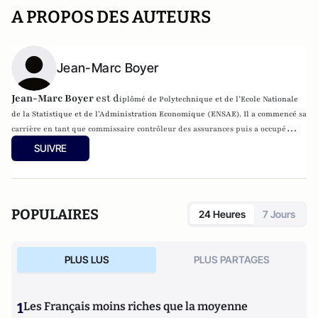
A PROPOS DES AUTEURS
Jean-Marc Boyer
Jean-Marc Boyer
est d
iplômé de Polytechnique et de l’Ecole Nationale
de la Statistique et de l’Administration Economique (ENSAE). Il a commencé
sa
carrière en tant que commissaire contrôleur des assurances puis a occupé
différentes fonctions à l’Inspection Générale des Finances (IGF), à la
SUIVRE
Commission de Contrôle des Assurances et à la direction du Trésor.
Il est
cofondateur de GLM et de la Gazette de l’Assurance.
POPULAIRES
24 Heures
7 Jours
PLUS LUS
PLUS PARTAGES
1
Les Français moins riches que la moyenne