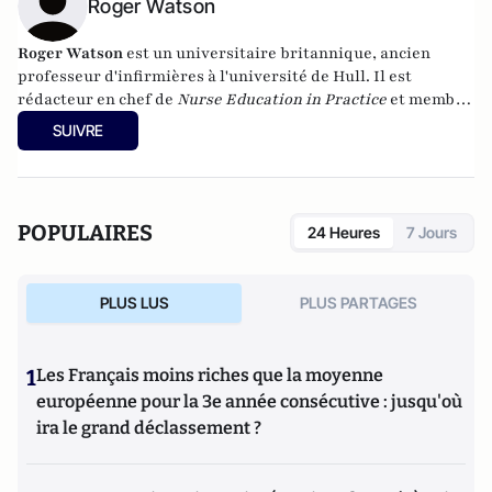
Roger Watson
Roger Watson
est un universitaire britannique, ancien
professeur d'infirmières à l'université de Hull. Il est
rédacteur en chef de
Nurse Education in Practice
et membre
du comité de rédaction de WikiJournal of Medicine. Il a été
SUIVRE
le président fondateur de la Lancet Commission on Nursing
et l'un des membres fondateurs du Global Advisory Group
for the Future of Nursing (groupe consultatif mondial pour
l'avenir des soins infirmiers). En 2020, M. Watson a été élu
POPULAIRES
24 Heures
7 Jours
vice-président de la Conférence nationale des professeurs
d'université. En 2022, il a été élu président de la Conférence
nationale des professeurs d'université.
PLUS LUS
PLUS PARTAGES
1
Les Français moins riches que la moyenne
européenne pour la 3e année consécutive : jusqu'où
ira le grand déclassement ?