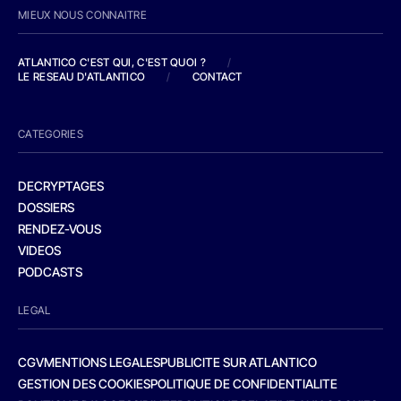
MIEUX NOUS CONNAITRE
ATLANTICO C'EST QUI, C'EST QUOI ?
/
LE RESEAU D'ATLANTICO
/
CONTACT
CATEGORIES
DECRYPTAGES
DOSSIERS
RENDEZ-VOUS
VIDEOS
PODCASTS
LEGAL
CGV
MENTIONS LEGALES
PUBLICITE SUR ATLANTICO
GESTION DES COOKIES
POLITIQUE DE CONFIDENTIALITE