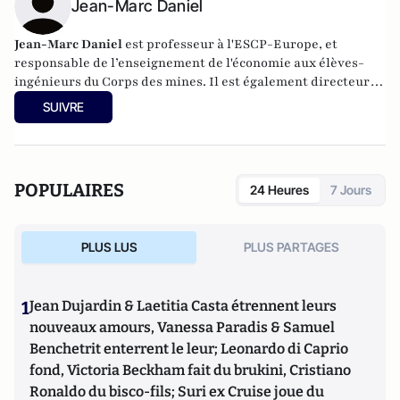
Jean-Marc Daniel
Jean-Marc Daniel
est professeur à l'ESCP-Europe, et
responsable de l’enseignement de l'économie aux élèves-
ingénieurs du Corps des mines. Il est également directeur
de la revue
Sociétal
, la revue de l’Institut de l’entreprise, et
SUIVRE
auteur de plusieurs ouvrages sur l'économie, en particulier
américaine.
POPULAIRES
24 Heures
7 Jours
PLUS LUS
PLUS PARTAGES
1
Jean Dujardin & Laetitia Casta étrennent leurs
nouveaux amours, Vanessa Paradis & Samuel
Benchetrit enterrent le leur; Leonardo di Caprio
fond, Victoria Beckham fait du brukini, Cristiano
Ronaldo du bisco-fils; Suri ex Cruise joue du