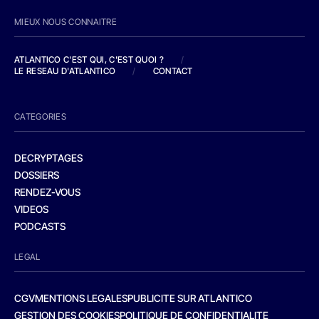
MIEUX NOUS CONNAITRE
ATLANTICO C'EST QUI, C'EST QUOI ?
/
LE RESEAU D'ATLANTICO
/
CONTACT
CATEGORIES
DECRYPTAGES
DOSSIERS
RENDEZ-VOUS
VIDEOS
PODCASTS
LEGAL
CGV
MENTIONS LEGALES
PUBLICITE SUR ATLANTICO
GESTION DES COOKIES
POLITIQUE DE CONFIDENTIALITE