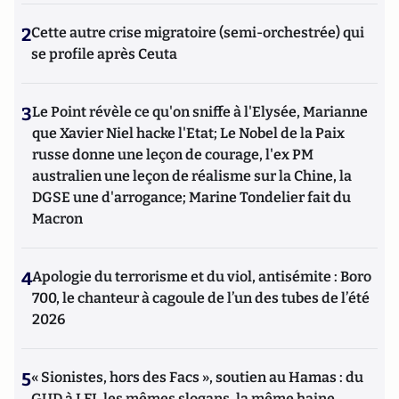
2
Cette autre crise migratoire (semi-orchestrée) qui
se profile après Ceuta
3
Le Point révèle ce qu'on sniffe à l'Elysée, Marianne
que Xavier Niel hacke l'Etat; Le Nobel de la Paix
russe donne une leçon de courage, l'ex PM
australien une leçon de réalisme sur la Chine, la
DGSE une d'arrogance; Marine Tondelier fait du
Macron
4
Apologie du terrorisme et du viol, antisémite : Boro
700, le chanteur à cagoule de l’un des tubes de l’été
2026
5
« Sionistes, hors des Facs », soutien au Hamas : du
GUD à LFI, les mêmes slogans, la même haine