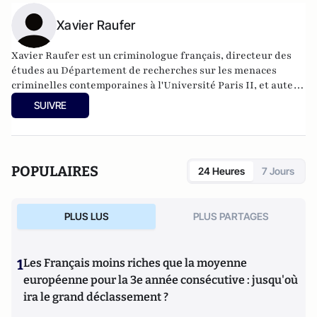
Xavier Raufer
Xavier Raufer est un criminologue français, directeur des
études au Département de recherches sur les menaces
criminelles contemporaines à l'
Université Paris II
, et auteur
de nombreux ouvrages sur le sujet. Dernier en date:
La
SUIVRE
criminalité organisée dans le chaos mondial : mafias,
triades, cartels, clans
. Il est directeur d'études, pôle
sécurité-défense-criminologie du Conservatoire National
des Arts et Métiers.
POPULAIRES
24 Heures
7 Jours
PLUS LUS
PLUS PARTAGES
1
Les Français moins riches que la moyenne
européenne pour la 3e année consécutive : jusqu'où
ira le grand déclassement ?