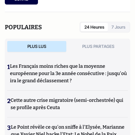
l'Archipel, 2003). Elle a également réalisé les documentaires
Femme députée, un homme comme les autres ?
(2014) et
Bruno Le Maire, l'Affranchi
(2015).
POPULAIRES
24 Heures
7 Jours
PLUS LUS
PLUS PARTAGES
1
Les Français moins riches que la moyenne
européenne pour la 3e année consécutive : jusqu'où
ira le grand déclassement ?
2
Cette autre crise migratoire (semi-orchestrée) qui
se profile après Ceuta
3
Le Point révèle ce qu'on sniffe à l'Elysée, Marianne
que Xavier Niel hacke l'Etat; Le Nobel de la Paix