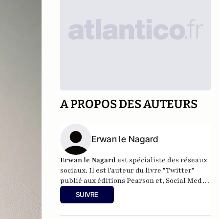
A PROPOS DES AUTEURS
Erwan le Nagard
Erwan le Nagard
est spécialiste des réseaux
sociaux.
Il est l'auteur du livre "Twitter"
publié aux éditions Pearson et, Social Media
Marketer.
Il intervient au CELSA pour
SUIVRE
initier les étudiants aux médias numériques
et à leur utilisation.