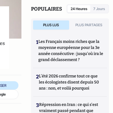
POPULAIRES
24 Heures
7 Jours
PLUS LUS
PLUS PARTAGES
1
Les Français moins riches que la
es
moyenne européenne pour la 3e
année consécutive : jusqu'où ira le
grand déclassement ?
2
L’été 2026 confirme tout ce que
les écologistes disent depuis 50
SER
ans : non, et voilà pourquoi
ogle
3
Répression en Iran : ce qui s'est
vraiment passé pendant que