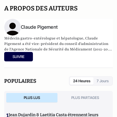
A PROPOS DES AUTEURS
Claude Pigement
Médecin gastro-entérologue et hépatologue, Claude
Pigement a été vice-président du conseil d'administration
de l'Agence Nationale de Sécurité du Médicament (2012-2018)
et responsable national aux questions de santé du Parti
SUIVRE
socialiste durant 23 ans. Pour l'affaire du Levothyrox, il a
régulièrement été interrogé par les médias.
POPULAIRES
24 Heures
7 Jours
PLUS LUS
PLUS PARTAGES
1
Jean Dujardin & Laetitia Casta étrennent leurs