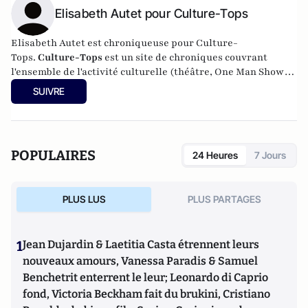
Elisabeth Autet pour Culture-Tops
Elisabeth Autet est chroniqueuse pour Culture-
Tops.
Culture-Tops
est un site de chroniques couvrant
l'ensemble de l'activité culturelle (théâtre, One Man Shows,
opéras, ballets, spectacles divers, cinéma, expos, livres,
SUIVRE
etc.).
POPULAIRES
24 Heures
7 Jours
PLUS LUS
PLUS PARTAGES
1
Jean Dujardin & Laetitia Casta étrennent leurs
nouveaux amours, Vanessa Paradis & Samuel
Benchetrit enterrent le leur; Leonardo di Caprio
fond, Victoria Beckham fait du brukini, Cristiano