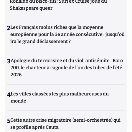
Ronaldo du bisco-fils; Suri ex Cruise joue du
Shakespeare queer
2
Les Français moins riches que la moyenne
européenne pour la 3e année consécutive : jusqu'où
ira le grand déclassement ?
3
Apologie du terrorisme et du viol, antisémite : Boro
700, le chanteur à cagoule de l’un des tubes de l’été
2026
4
Les villes classées les plus malheureuses du
monde
5
Cette autre crise migratoire (semi-orchestrée) qui
se profile après Ceuta