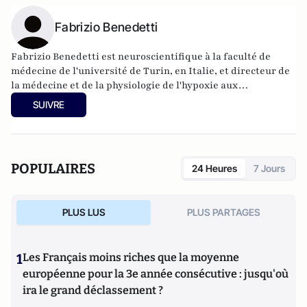
Fabrizio Benedetti
Fabrizio Benedetti est neuroscientifique à la faculté de
médecine de l'université de Turin, en Italie, et directeur de
la médecine et de la physiologie de l'hypoxie aux
laboratoires Plateau Rosa, en Suisse.
SUIVRE
POPULAIRES
24 Heures
7 Jours
PLUS LUS
PLUS PARTAGES
1
Les Français moins riches que la moyenne
européenne pour la 3e année consécutive : jusqu'où
ira le grand déclassement ?