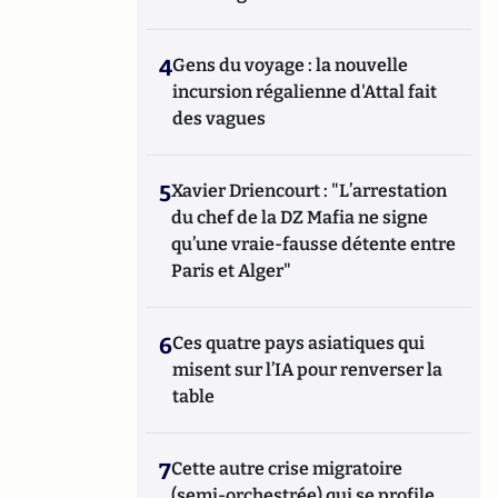
4
Gens du voyage : la nouvelle
incursion régalienne d'Attal fait
des vagues
5
Xavier Driencourt : "L’arrestation
du chef de la DZ Mafia ne signe
qu’une vraie-fausse détente entre
Paris et Alger"
6
Ces quatre pays asiatiques qui
misent sur l’IA pour renverser la
table
7
Cette autre crise migratoire
(semi-orchestrée) qui se profile