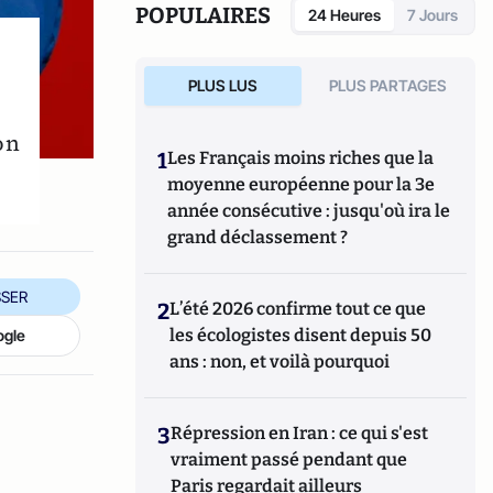
POPULAIRES
24 Heures
7 Jours
PLUS LUS
PLUS PARTAGES
on
1
Les Français moins riches que la
moyenne européenne pour la 3e
année consécutive : jusqu'où ira le
grand déclassement ?
SER
2
L’été 2026 confirme tout ce que
les écologistes disent depuis 50
ogle
ans : non, et voilà pourquoi
3
Répression en Iran : ce qui s'est
vraiment passé pendant que
Paris regardait ailleurs