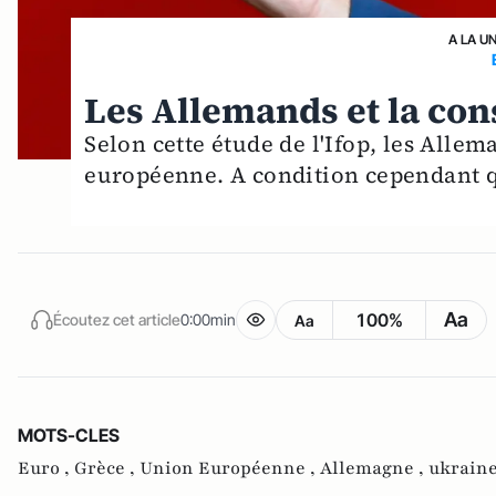
A LA U
Les Allemands et la co
Selon cette étude de l'Ifop, les Alle
européenne. A condition cependant qu
Aa
100%
Écoutez cet article
0:00min
Aa
MOTS-CLES
Euro ,
Grèce ,
Union Européenne ,
Allemagne ,
ukraine