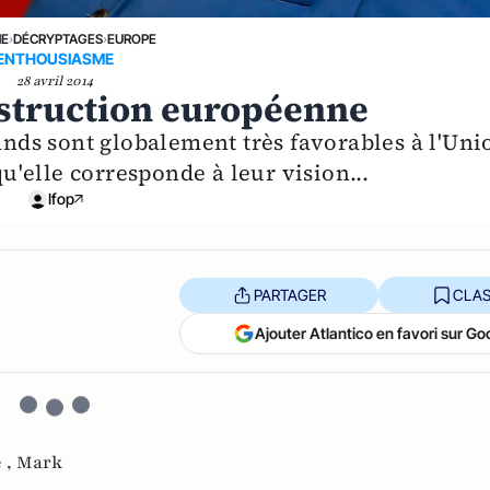
NE
›
DÉCRYPTAGES
›
EUROPE
ENTHOUSIASME
28 avril 2014
nstruction européenne
mands sont globalement très favorables à l'Uni
'elle corresponde à leur vision...
Ifop
PARTAGER
CLAS
Ajouter Atlantico en favori sur Go
 ,
Mark