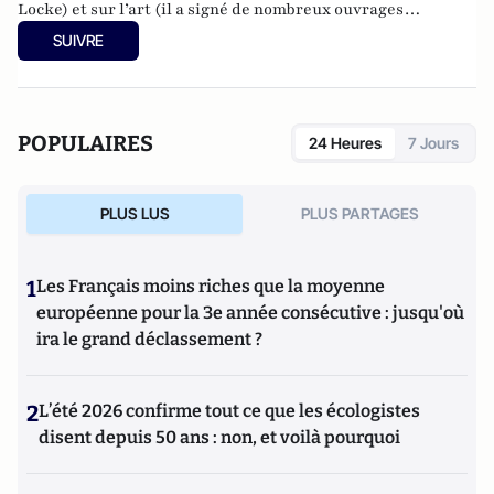
Locke) et sur l’art (il a signé de nombreux ouvrages
d’esthétique et a dirigé l’École des beaux-arts), il donne des
SUIVRE
conférences dans le monde entier… quand il n’est pas à
Ibiza. Depuis trente ans, il passe en effet plusieurs mois par
an sur cette île où il a écrit la totalité de ses livres. Il est
l'auteur de
La violence,
PUF, coll. Que sais-je. La 8ème édition mise à jour
POPULAIRES
24 Heures
7 Jours
vient tout juste de sortir.
PLUS LUS
PLUS PARTAGES
1
Les Français moins riches que la moyenne
européenne pour la 3e année consécutive : jusqu'où
ira le grand déclassement ?
2
L’été 2026 confirme tout ce que les écologistes
disent depuis 50 ans : non, et voilà pourquoi