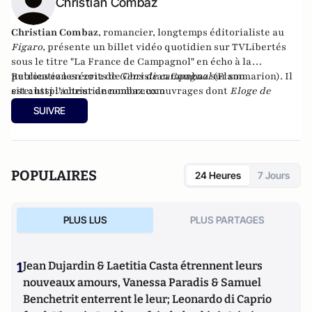
Christian Combaz
Christian Combaz
, romancier,
longtemps éditorialiste au
Figaro
,
présente un billet vidéo quotidien sur TVLibertés
sous le titre "
La France de Campagnol
" en écho à la
publication en 2012 de
Retrouvez les écrits de Christian Combaz sur son
Gens de campagnol
(Flammarion)
.
Il
est aussi l'auteur de
site:
http://christiancombaz.
nombreux ouvrages
com
dont
Eloge de
l'âge
(4 éditions). En avril 2017 au moment de signer le
SUIVRE
service de presse de son dernier livre
"Portrait de Marianne
avec un poignard dans le dos"
, son éditeur lui rend les droits,
lui laisse l'à-valoir, et le livre se retrouve meilleure vente
pendant trois semaines sur Amazon en édition numérique.
POPULAIRES
24 Heures
7 Jours
Il reparaît en version papier, augmentée de plusieurs
chapitres, en juin aux Editions Le Retour aux Sources.
PLUS LUS
PLUS PARTAGES
1
Jean Dujardin & Laetitia Casta étrennent leurs
nouveaux amours, Vanessa Paradis & Samuel
Benchetrit enterrent le leur; Leonardo di Caprio