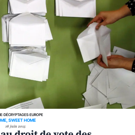
NE
›
DÉCRYPTAGES
›
EUROPE
ME, SWEET HOME
16 juin 2015
u droit de vote des