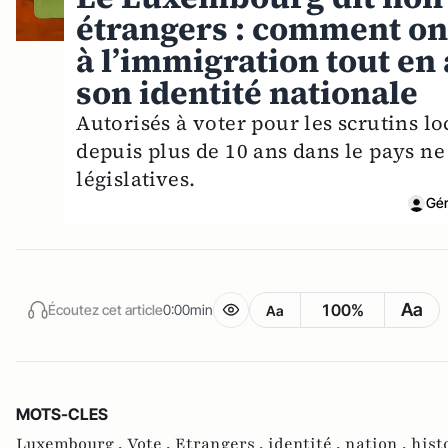
étrangers : comment on 
à l’immigration tout en
son identité nationale
Autorisés à voter pour les scrutins l
depuis plus de 10 ans dans le pays ne
législatives.
Gér
Aa
100%
Écoutez cet article
0:00min
Aa
MOTS-CLES
Luxembourg ,
Vote ,
Etrangers ,
identité ,
nation ,
hist