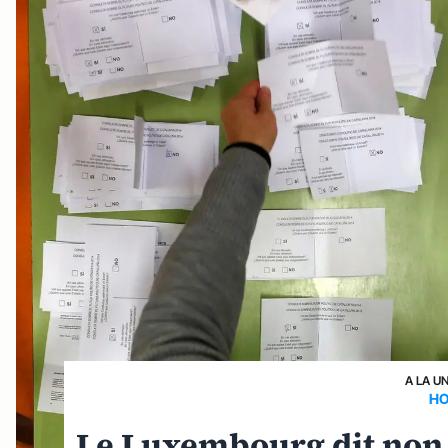
A LA U
HO
Le Luxembourg dit non a