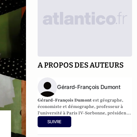
A PROPOS DES AUTEURS
Gérard-François Dumont
Gérard-François Dumont
est géographe,
économiste et démographe, professeur à
l'université à Paris IV-Sorbonne, président
de la revue
Population & Avenir
, auteur
SUIVRE
notamment de
Populations et Territoires de
France en 2030
(L’Harmattan),
et
de