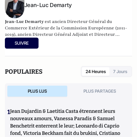
Jean-Luc Demarty
Jean-Luc Demarty
est ancien Directeur Général du
Commerce Extérieur de la Commission Européenne (2011-
2019), ancien Directeur Général Adjoint et Directeur
Général de l'Agriculture de la Commission Européenne
SUIVRE
(2000-2010) et ancien Conseiller au cabinet de Jacques
Delors (1981-1984; 1988-1995).
POPULAIRES
24 Heures
7 Jours
PLUS LUS
PLUS PARTAGES
1
Jean Dujardin & Laetitia Casta étrennent leurs
nouveaux amours, Vanessa Paradis & Samuel
Benchetrit enterrent le leur; Leonardo di Caprio
fond, Victoria Beckham fait du brukini, Cristiano