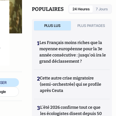
POPULAIRES
24 Heures
7 Jours
PLUS LUS
PLUS PARTAGES
1
Les Français moins riches que la
a
moyenne européenne pour la 3e
année consécutive : jusqu'où ira le
grand déclassement ?
2
Cette autre crise migratoire
SER
(semi-orchestrée) qui se profile
après Ceuta
ogle
3
L’été 2026 confirme tout ce que
les écologistes disent depuis 50