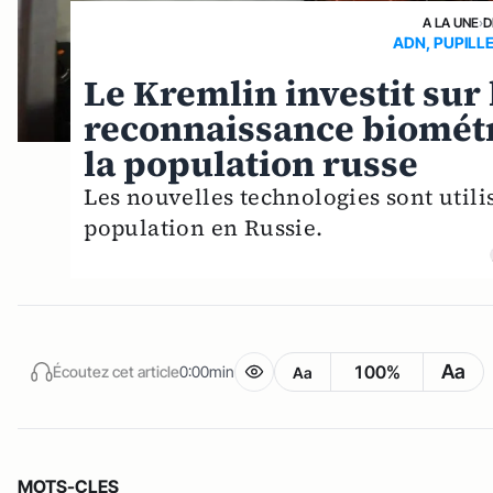
A LA UNE
›
D
ADN, PUPILLE
Le Kremlin investit sur
reconnaissance biomét
la population russe
Les nouvelles technologies sont util
population en Russie.
Aa
100%
Écoutez cet article
0:00min
Aa
MOTS-CLES