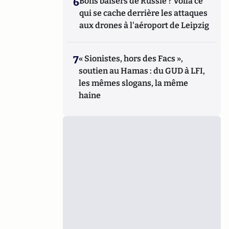
6
Bons baisers de Russie ? Voilà ce
qui se cache derrière les attaques
aux drones à l'aéroport de Leipzig
7
« Sionistes, hors des Facs »,
soutien au Hamas : du GUD à LFI,
les mêmes slogans, la même
haine