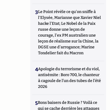
3
Le Point révèle ce qu'on sniffe à
l'Elysée, Marianne que Xavier Niel
hacke l'Etat; Le Nobel de la Paix
russe donne une leçon de
courage, l'ex PM australien une
leçon de réalisme sur la Chine, la
DGSE une d'arrogance; Marine
Tondelier fait du Macron
4
Apologie du terrorisme et du viol,
antisémite : Boro 700, le chanteur
à cagoule de l’un des tubes de l’été
2026
5
Bons baisers de Russie ? Voilà ce
qui se cache derrière les attaques