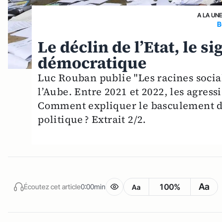
A LA UN
B
Le déclin de l’Etat, le s
démocratique
Luc Rouban publie "Les racines social
l’Aube. Entre 2021 et 2022, les agres
Comment expliquer le basculement de
politique ? Extrait 2/2.
Aa
100%
Écoutez cet article
0:00min
Aa