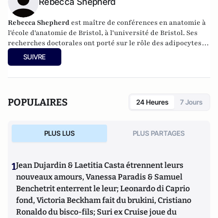
Rebecca Shepherd
Rebecca Shepherd
est maître de conférences en anatomie à
l'école d'anatomie de Bristol, à l'université de Bristol. Ses
recherches doctorales ont porté sur le rôle des adipocytes
de la moelle osseuse dans la santé des os et ses recherches
SUIVRE
actuelles se poursuivent sur ce thème afin d'examiner et de
comprendre la matrice extracellulaire du tissu osseux dans
la santé et la maladie.
POPULAIRES
24 Heures
7 Jours
PLUS LUS
PLUS PARTAGES
1
Jean Dujardin & Laetitia Casta étrennent leurs
nouveaux amours, Vanessa Paradis & Samuel
Benchetrit enterrent le leur; Leonardo di Caprio
fond, Victoria Beckham fait du brukini, Cristiano
Ronaldo du bisco-fils; Suri ex Cruise joue du