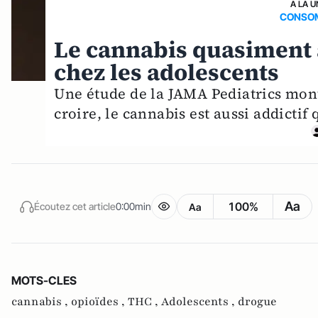
A LA U
CONSO
Le cannabis quasiment a
chez les adolescents
Une étude de la JAMA Pediatrics mont
croire, le cannabis est aussi addictif
Aa
100%
Écoutez cet article
0:00min
Aa
MOTS-CLES
cannabis ,
opioïdes ,
THC ,
Adolescents ,
drogue