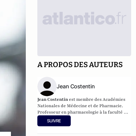
A PROPOS DES AUTEURS
Jean Costentin
Jean Costentin
est membre des
Académies
Nationales de Médecine
et de Pharmacie.
Professeur en pharmacologie à la faculté de
Rouen, il a dirigé (1984-2008) une unité de
SUIVRE
recherche de neuropsychopharmacologie
associée au CNRS. Président du Centre