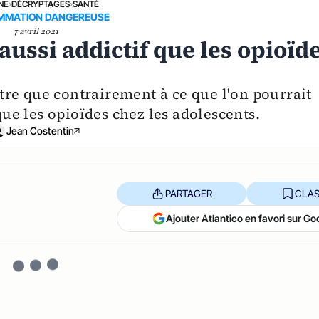
NE
›
DÉCRYPTAGES
›
SANTÉ
MMATION DANGEREUSE
7 avril 2021
ussi addictif que les opioïd
re que contrairement à ce que l'on pourrait
 que les opioïdes chez les adolescents.
Jean Costentin
PARTAGER
CLAS
Ajouter Atlantico en favori sur Go