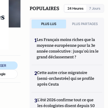
National de prévention, d'études et de
recherches en toxicomanie, il a publié en
POPULAIRES
24 Heures
7 Jours
2006
Halte au cannabis !
, destiné au grand
es
public.
PLUS LUS
PLUS PARTAGES
1
Les Français moins riches que la
moyenne européenne pour la 3e
année consécutive : jusqu'où ira le
grand déclassement ?
SER
2
Cette autre crise migratoire
ogle
(semi-orchestrée) qui se profile
après Ceuta
3
L’été 2026 confirme tout ce que
les écologistes disent depuis 50