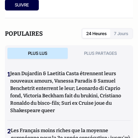
régulièrement dans
Le Monde, Le Point et Les Echos
. Avec
SUIVRE
Petites expériences de Philosophie entre amis
(Plon, 2012), il
retrouve la veine des 101 expériences de philosophie
quotidienne, best-seller mondial traduit en 23 langues,
l'alliance d'écriture limpide, tantôt poétique tantôt drôle,
POPULAIRES
24 Heures
7 Jours
d'imagination débordante qui a fait son succès. (Voir
www.rpdroit.com)
PLUS LUS
PLUS PARTAGES
1
Jean Dujardin & Laetitia Casta étrennent leurs
nouveaux amours, Vanessa Paradis & Samuel
Benchetrit enterrent le leur; Leonardo di Caprio
fond, Victoria Beckham fait du brukini, Cristiano
Ronaldo du bisco-fils; Suri ex Cruise joue du
Shakespeare queer
2
Les Français moins riches que la moyenne
européenne pour la 3e année consécutive : jusqu'où