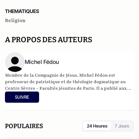
THEMATIQUES
Religion
A PROPOS DES AUTEURS
Michel Fédou
Membre de la Compagnie de Jésus, Michel Fédou est
professeur de patristique et de théologie dogmatique au
Centre Sèvres – Facultés jésuites de Paris. Il a publié aux
Éditions du Cerf : La voie du Christ (3 vol.).
SUIVRE
POPULAIRES
24 Heures
7 Jours