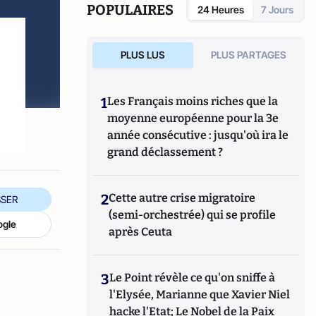
POPULAIRES
24 Heures
7 Jours
PLUS LUS
PLUS PARTAGES
1
Les Français moins riches que la
moyenne européenne pour la 3e
année consécutive : jusqu'où ira le
grand déclassement ?
2
Cette autre crise migratoire
SER
(semi-orchestrée) qui se profile
ogle
après Ceuta
3
Le Point révèle ce qu'on sniffe à
l'Elysée, Marianne que Xavier Niel
hacke l'Etat; Le Nobel de la Paix