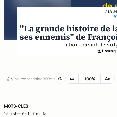
A LA UN
A
"La grande histoire de l
ses ennemis" de Franço
Un bon travail de vulg
Dominiqu
Aa
100%
Écoutez cet article
0:00min
Aa
MOTS-CLES
histoire de la Russie