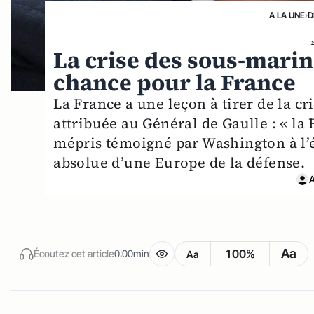
A LA UNE
›
D
La crise des sous-marin
chance pour la France
La France a une leçon à tirer de la cr
attribuée au Général de Gaulle : « la F
mépris témoigné par Washington à l’é
absolue d’une Europe de la défense.
A
Aa
100%
Écoutez cet article
0:00min
Aa