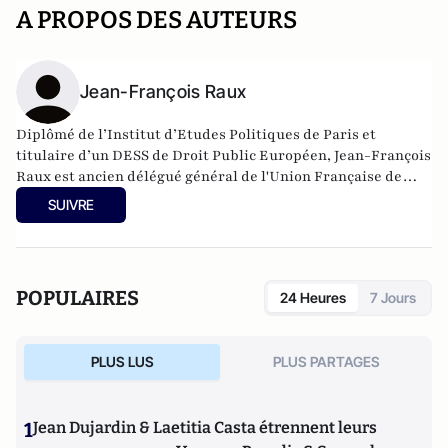
A PROPOS DES AUTEURS
Jean-François Raux
Diplômé de l’Institut d’Etudes Politiques de Paris et
titulaire d’un DESS de Droit Public Européen, Jean-François
Raux est ancien délégué général de l'Union Française de
l'Electricité après une carrière à EDF et GDF.
SUIVRE
POPULAIRES
24 Heures
7 Jours
PLUS LUS
PLUS PARTAGES
1
Jean Dujardin & Laetitia Casta étrennent leurs