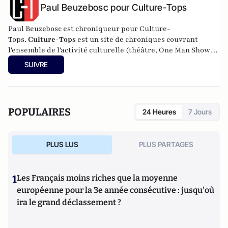
Paul Beuzebosc pour Culture-Tops
Paul Beuzebosc est chroniqueur pour Culture-
Tops.
Culture-Tops
est un site de chroniques couvrant
l'ensemble de l'activité culturelle (théâtre, One Man Shows,
opéras, ballets, spectacles divers, cinéma, expos, livres,
SUIVRE
etc.).
POPULAIRES
24 Heures
7 Jours
PLUS LUS
PLUS PARTAGES
1
Les Français moins riches que la moyenne
européenne pour la 3e année consécutive : jusqu'où
ira le grand déclassement ?