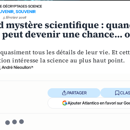
NE
›
DÉCRYPTAGES
›
SCIENCE
UVENIR, SOUVENIR
5 février 2016
 mystère scientifique : qua
 peut devenir une chance… 
uasiment tous les détails de leur vie. Et cet
on intéresse la science au plus haut point.
André Nieoullon
PARTAGER
CLAS
Ajouter Atlantico en favori sur Go