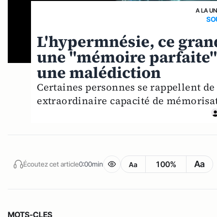
A LA U
SO
L'hypermnésie, ce grand
une "mémoire parfaite"
une malédiction
Certaines personnes se rappellent de q
extraordinaire capacité de mémorisati
Aa
100%
Écoutez cet article
0:00min
Aa
MOTS-CLES