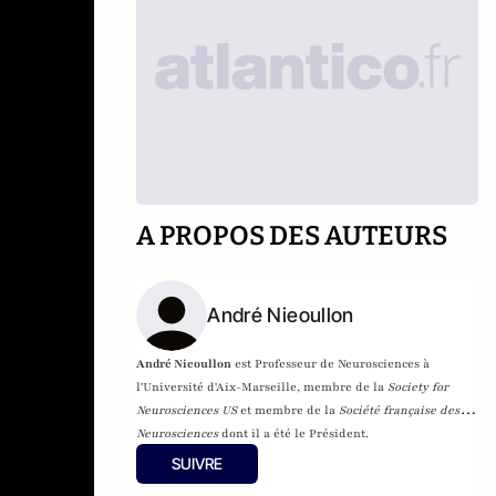
A PROPOS DES AUTEURS
André Nieoullon
André Nieoullon
est Professeur de Neurosciences à
l'Université d'Aix-Marseille,
membre de la
Society for
Neurosciences US
et membre de la
Société française des
Neurosciences
dont il a été le Président.
SUIVRE