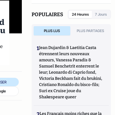
POPULAIRES
24 Heures
7 Jours
nd
ou
PLUS LUS
PLUS PARTAGES
te
1
Jean Dujardin & Laetitia Casta
étrennent leurs nouveaux
amours, Vanessa Paradis &
Samuel Benchetrit enterrent le
leur; Leonardo di Caprio fond,
Victoria Beckham fait du brukini,
SER
Cristiano Ronaldo du bisco-fils;
Suri ex Cruise joue du
ogle
Shakespeare queer
2
Les Français moins riches que la