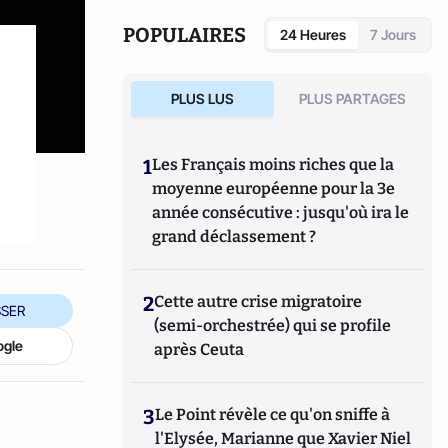
Festival d’Avignon ; il s’intéresse également
aux séries télévisées. Il est, avec Charles
POPULAIRES
24 Heures
7 Jours
Edouard Aubry, co-animateur de la rubrique
théâtre et membre du Comité Editorial de
Culture-Tops.
PLUS LUS
PLUS PARTAGES
1
Les Français moins riches que la
moyenne européenne pour la 3e
année consécutive : jusqu'où ira le
grand déclassement ?
2
Cette autre crise migratoire
SER
(semi-orchestrée) qui se profile
ogle
après Ceuta
3
Le Point révèle ce qu'on sniffe à
l'Elysée, Marianne que Xavier Niel