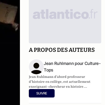
A PROPOS DES AUTEURS
Jean Ruhlmann pour Culture-
Tops
Jean Ruhlmann d’abord professeur
d’histoire en collège, est actuellement
enseignant-chercheur en histoire
contemporaine à l’université de Lille –
SUIVRE
Charles de Gaulle. Le théâtre est une
passion qui remonte à sa découverte du