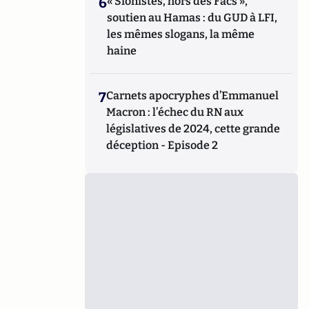
6
« Sionistes, hors des Facs »,
soutien au Hamas : du GUD à LFI,
les mêmes slogans, la même
haine
7
Carnets apocryphes d’Emmanuel
Macron : l’échec du RN aux
législatives de 2024, cette grande
déception - Episode 2