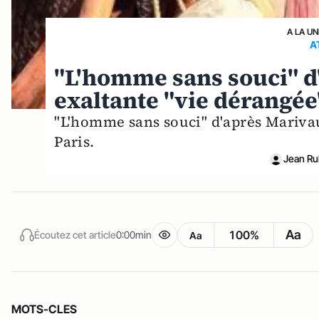
A LA UN
A
"L'homme sans souci" d
exaltante "vie dérangée
"L'homme sans souci" d'après Marivau
Paris.
Jean Ru
Aa
100%
Écoutez cet article
0:00min
Aa
MOTS-CLES