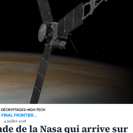
›
DÉCRYPTAGES
›
HIGH-TECH
 FINAL FRONTIER...
4 juillet 2016
nde de la Nasa qui arrive sur