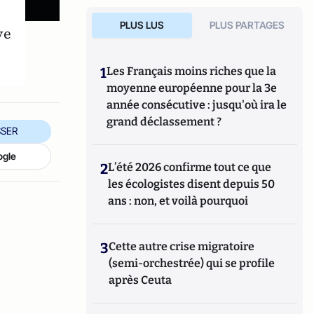
PLUS LUS
PLUS PARTAGES
ve
1
Les Français moins riches que la
moyenne européenne pour la 3e
année consécutive : jusqu'où ira le
grand déclassement ?
SER
ogle
2
L’été 2026 confirme tout ce que
les écologistes disent depuis 50
ans : non, et voilà pourquoi
3
Cette autre crise migratoire
(semi-orchestrée) qui se profile
après Ceuta