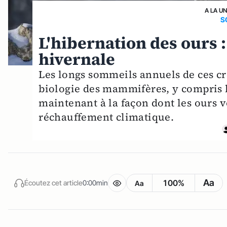
A LA U
S
L'hibernation des ours :
hivernale
Les longs sommeils annuels de ces c
biologie des mammifères, y compris la
maintenant à la façon dont les ours v
réchauffement climatique.
Aa
100%
Écoutez cet article
0:00min
Aa