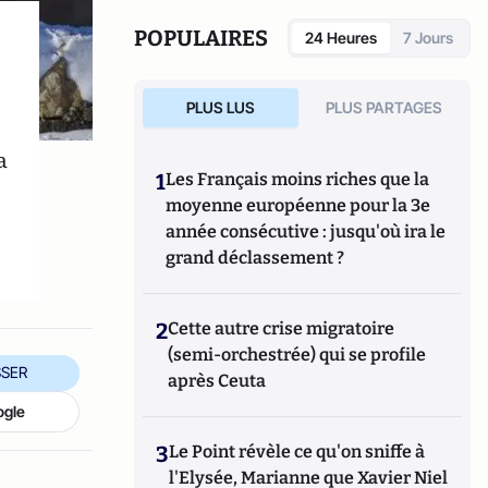
POPULAIRES
24 Heures
7 Jours
PLUS LUS
PLUS PARTAGES
a
1
Les Français moins riches que la
moyenne européenne pour la 3e
année consécutive : jusqu'où ira le
grand déclassement ?
2
Cette autre crise migratoire
(semi-orchestrée) qui se profile
SER
après Ceuta
ogle
3
Le Point révèle ce qu'on sniffe à
l'Elysée, Marianne que Xavier Niel