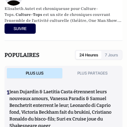
Elisabeth Autet est chroniqueuse pour Culture-
Tops.
Culture-Tops
est un site de chroniques couvrant
l'ensemble de l'activité culturelle (théâtre, One Man Shows,
opéras, ballets, spectacles divers, cinéma, expos, livres,
SUIVRE
etc.).
POPULAIRES
24 Heures
7 Jours
PLUS LUS
PLUS PARTAGES
1
Jean Dujardin & Laetitia Casta étrennent leurs
nouveaux amours, Vanessa Paradis & Samuel
Benchetrit enterrent le leur; Leonardo di Caprio
fond, Victoria Beckham fait du brukini, Cristiano
Ronaldo du bisco-fils; Suri ex Cruise joue du
Shakespeare queer