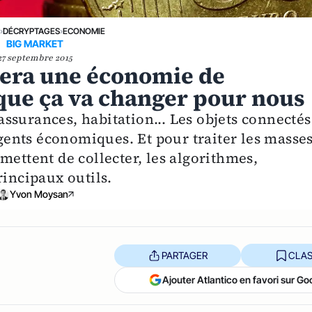
E
›
DÉCRYPTAGES
›
ECONOMIE
BIG MARKET
27 septembre 2015
sera une économie de
e que ça va changer pour nous
ssurances, habitation... Les objets connectés
agents économiques. Et pour traiter les masse
mettent de collecter, les algorithmes,
rincipaux outils.
Yvon Moysan
PARTAGER
CLAS
Ajouter Atlantico en favori sur Go