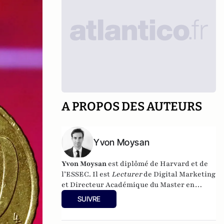
A PROPOS DES AUTEURS
Yvon Moysan
Yvon Moysan
est diplômé de Harvard et de
l’ESSEC. Il est
Lecturer
de Digital Marketing
et Directeur Académique du Master en
Apprentissage Digital Marketing et
SUIVRE
Innovation à l’IESEG School of Management.
Ses travaux de recherche académique