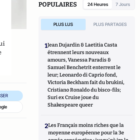
POPULAIRES
24 Heures
7 Jours
PLUS LUS
PLUS PARTAGES
ui
1
Jean Dujardin & Laetitia Casta
e
étrennent leurs nouveaux
amours, Vanessa Paradis &
Samuel Benchetrit enterrent le
leur; Leonardo di Caprio fond,
Victoria Beckham fait du brukini,
Cristiano Ronaldo du bisco-fils;
SER
Suri ex Cruise joue du
Shakespeare queer
ogle
2
Les Français moins riches que la
moyenne européenne pour la 3e