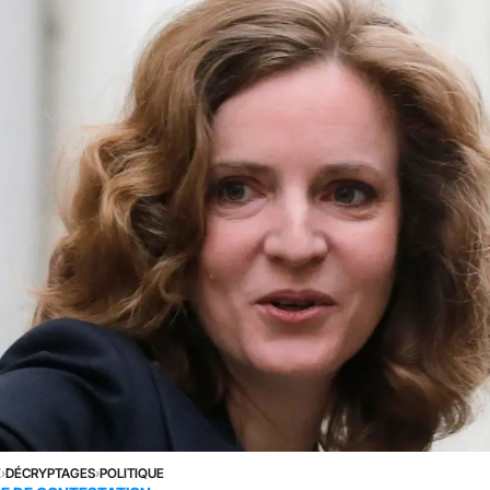
E
›
DÉCRYPTAGES
›
POLITIQUE