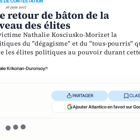
E DE CONTESTATION
16 juin 2017
e retour de bâton de la
veau des élites
é victime Nathalie Kosciusko-Morizet la
itiques du "dégagisme" et du "tous-pourris" q
 les élites politiques au pouvoir durant cett
alie Krikorian-Duronsoy
PARTAGER
CLAS
Ajouter Atlantico en favori sur Go