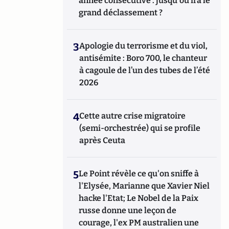
année consécutive : jusqu'où ira le
grand déclassement ?
3
Apologie du terrorisme et du viol,
antisémite : Boro 700, le chanteur
à cagoule de l’un des tubes de l’été
2026
4
Cette autre crise migratoire
(semi-orchestrée) qui se profile
après Ceuta
5
Le Point révèle ce qu'on sniffe à
l'Elysée, Marianne que Xavier Niel
hacke l'Etat; Le Nobel de la Paix
russe donne une leçon de
courage, l'ex PM australien une