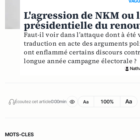
VAGU
L'agression de NKM ou l
présidentielle du renou
Faut-il voir dans l’attaque dont à ét
traduction en acte des arguments pol
ont enflammé certains discours contre
longue année campagne électorale ?
Nath
Aa
100%
Écoutez cet article
0:00min
Aa
MOTS-CLES