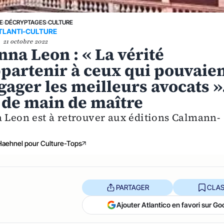
E
›
DÉCRYPTAGES
›
CULTURE
TLANTI-CULTURE
21 octobre 2022
onna Leon : « La vérité
partenir à ceux qui pouvaie
ngager les meilleurs avocats »
 de main de maître
a Leon est à retrouver aux éditions Calmann-
Haehnel pour Culture-Tops
PARTAGER
CLAS
Ajouter Atlantico en favori sur Go