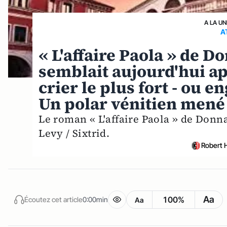
A LA UN
A
« L'affaire Paola » de D
semblait aujourd'hui ap
crier le plus fort - ou e
Un polar vénitien mené
Le roman « L'affaire Paola » de Donn
Levy / Sixtrid.
Robert 
Aa
100%
Écoutez cet article
0:00min
Aa