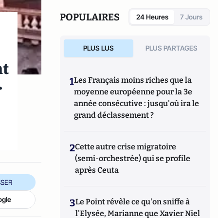
POPULAIRES
24 Heures
7 Jours
PLUS LUS
PLUS PARTAGES
nt
.
1
Les Français moins riches que la
moyenne européenne pour la 3e
année consécutive : jusqu'où ira le
grand déclassement ?
2
Cette autre crise migratoire
(semi-orchestrée) qui se profile
après Ceuta
SER
ogle
3
Le Point révèle ce qu'on sniffe à
l'Elysée, Marianne que Xavier Niel