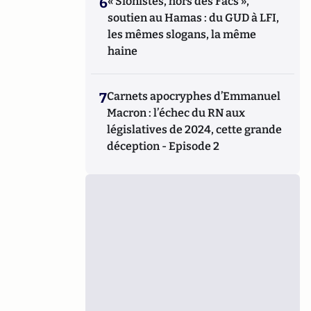
6
« Sionistes, hors des Facs »,
soutien au Hamas : du GUD à LFI,
les mêmes slogans, la même
haine
7
Carnets apocryphes d’Emmanuel
Macron : l’échec du RN aux
législatives de 2024, cette grande
déception - Episode 2