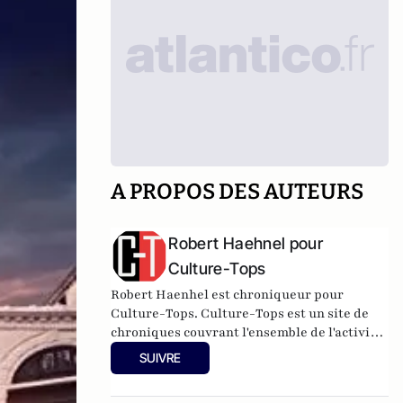
A PROPOS DES AUTEURS
Robert Haehnel pour
Culture-Tops
Robert Haenhel est chroniqueur pour
Culture-Tops. Culture-Tops est un site de
chroniques couvrant l'ensemble de l'activité
culturelle (théâtre, One Man Shows, opéras,
SUIVRE
ballets, spectacles divers, cinéma, expos,
livres, etc.).