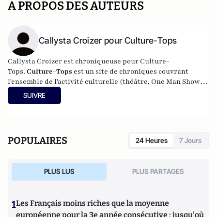
A PROPOS DES AUTEURS
Callysta Croizer pour Culture-Tops
Callysta Croizer est chroniqueuse pour Culture-
Tops.
Culture-Tops
est un site de chroniques couvrant
l'ensemble de l'activité culturelle (théâtre, One Man Shows,
opéras, ballets, spectacles divers, cinéma, expos, livres,
SUIVRE
etc.).
POPULAIRES
24 Heures
7 Jours
PLUS LUS
PLUS PARTAGES
1
Les Français moins riches que la moyenne
européenne pour la 3e année consécutive : jusqu'où