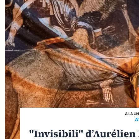
A LA UN
A
"Invisibili" d’Aurélien