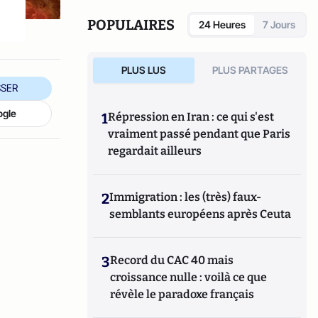
Festival d’Avignon ; il s’intéresse également
aux séries télévisées. Il est, avec Charles
POPULAIRES
24 Heures
7 Jours
Edouard Aubry, co-animateur de la rubrique
théâtre et membre du Comité Editorial de
Culture-Tops.
PLUS LUS
PLUS PARTAGES
SER
ogle
1
Répression en Iran : ce qui s'est
vraiment passé pendant que Paris
regardait ailleurs
2
Immigration : les (très) faux-
semblants européens après Ceuta
3
Record du CAC 40 mais
croissance nulle : voilà ce que
révèle le paradoxe français