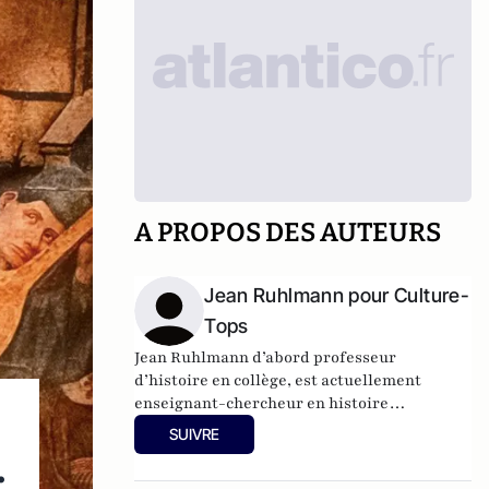
A PROPOS DES AUTEURS
Jean Ruhlmann pour Culture-
Tops
Jean Ruhlmann d’abord professeur
d’histoire en collège, est actuellement
enseignant-chercheur en histoire
contemporaine à l’université de Lille –
SUIVRE
Charles de Gaulle. Le théâtre est une
.
passion qui remonte à sa découverte du