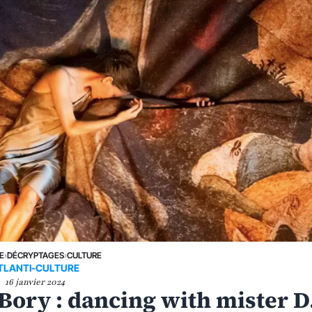
E
›
DÉCRYPTAGES
›
CULTURE
TLANTI-CULTURE
16 janvier 2024
 Bory : dancing with mister D