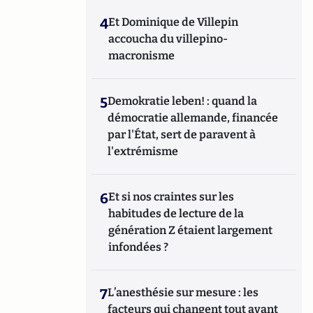
4
Et Dominique de Villepin
accoucha du villepino-
macronisme
5
Demokratie leben! : quand la
démocratie allemande, financée
par l'État, sert de paravent à
l'extrémisme
6
Et si nos craintes sur les
habitudes de lecture de la
génération Z étaient largement
infondées ?
7
L’anesthésie sur mesure : les
facteurs qui changent tout avant