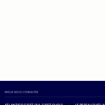
MIEUX NOUS CONNAITRE
ATLANTICO C'EST QUI, C'EST QUOI ?
/
LE RESEAU D'ATL