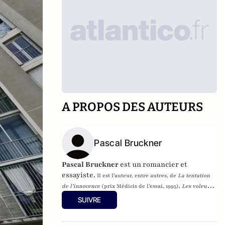
A PROPOS DES AUTEURS
Pascal Bruckner
Pascal Bruckner
est un romancier et
essayiste.
Il est l’auteur, entre autres, de
La tentation
de l’innocence
(prix Médicis de l’essai, 1995),
Les voleurs
de beauté
(prix Renaudot, 1997),
Misère de la
SUIVRE
prospérité
(prix du Meilleur livre d’économie, prix
Aujourd’hui, 2002),
Le fanatisme de l’Apocalypse
(prix