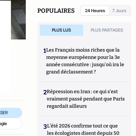
Risques, 2011) et
Un bon fils
. Son œuvre est traduite dans
une trentaine de pays.
POPULAIRES
24 Heures
7 Jours
PLUS LUS
PLUS PARTAGES
1
Les Français moins riches que la
moyenne européenne pour la 3e
année consécutive : jusqu'où ira le
grand déclassement ?
2
Répression en Iran : ce qui s'est
vraiment passé pendant que Paris
regardait ailleurs
SER
ogle
3
L’été 2026 confirme tout ce que
les écologistes disent depuis 50