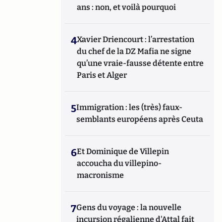
ans : non, et voilà pourquoi
4
Xavier Driencourt : l’arrestation
du chef de la DZ Mafia ne signe
qu’une vraie-fausse détente entre
Paris et Alger
5
Immigration : les (très) faux-
semblants européens après Ceuta
6
Et Dominique de Villepin
accoucha du villepino-
macronisme
7
Gens du voyage : la nouvelle
incursion régalienne d'Attal fait