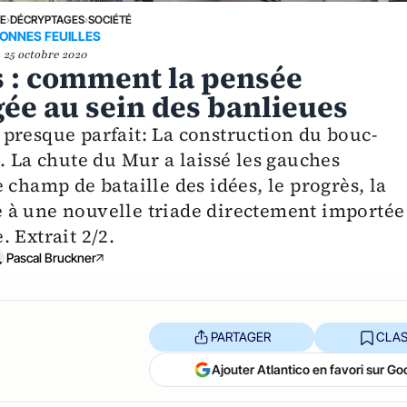
NE
›
DÉCRYPTAGES
›
SOCIÉTÉ
ONNES FEUILLES
25 octobre 2020
és : comment la pensée
gée au sein des banlieues
presque parfait: La construction du bouc-
. La chute du Mur a laissé les gauches
 champ de bataille des idées, le progrès, la
ace à une nouvelle triade directement importée
. Extrait 2/2.
Pascal Bruckner
PARTAGER
CLAS
Ajouter Atlantico en favori sur Go