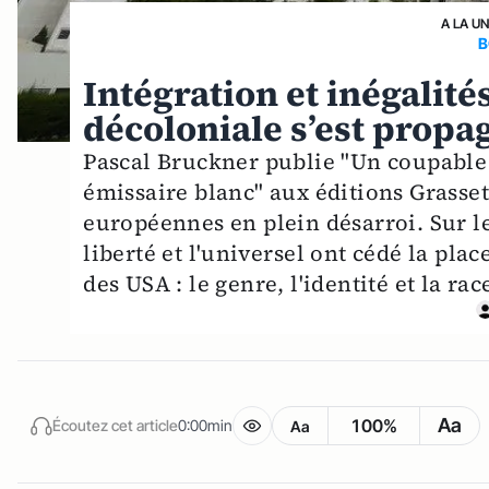
A LA U
B
Intégration et inégalit
décoloniale s’est propa
Pascal Bruckner publie "Un coupable 
émissaire blanc" aux éditions Grasset
européennes en plein désarroi. Sur le
liberté et l'universel ont cédé la pl
des USA : le genre, l'identité et la race
Aa
100%
Écoutez cet article
0:00min
Aa