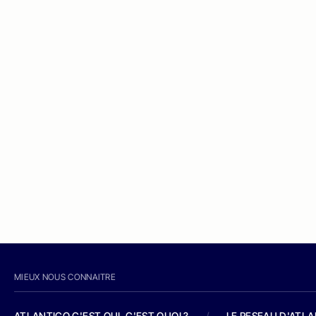
MIEUX NOUS CONNAITRE
ATLANTICO C'EST QUI, C'EST QUOI ?
/
LE RESEAU D'ATL