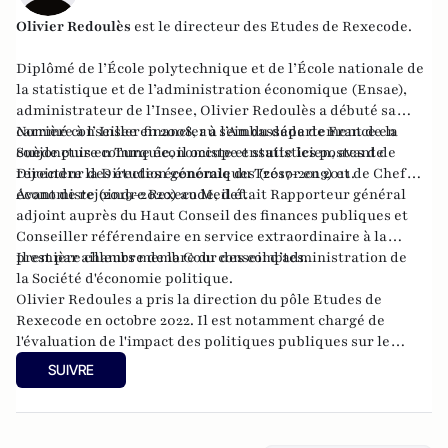
Olivier Redoulès
est le directeur des Etudes de Rexecode.
Diplômé de l’École polytechnique et de l’École nationale de
la statistique et de l’administration économique (Ensae),
administrateur de l’Insee, Olivier Redoulès a débuté sa
carrière à l’
Nommé conseiller financier à l’Ambassade de France en
Insee
en 2008, au sein du département de la
conjoncture comme économiste et statisticien, avant de
Suède puis en Turquie, il occupe ensuite les postes de
rejoindre la
Directeur des études économiques (2017-2019) et de Chef
Direction générale du Trésor
en 2011.
économiste (2019-2020) au
Avant de rejoindre Rexecode, il était Rapporteur général
Medef.
adjoint auprès du
Haut Conseil des finances publiques
et
Conseiller référendaire en service extraordinaire à la
première chambre de la
Il est par ailleurs membre du conseil d’administration de
Cour des comptes.
la
Société d'économie politique.
Olivier Redoules a pris la direction du pôle Etudes de
Rexecode en octobre 2022. Il est notamment chargé de
l'évaluation de l'impact des
politiques publiques
sur le
système productif, la compétitivité, l'emploi et la croissance.
SUIVRE